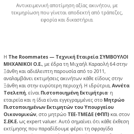
Αντικειμενική αποτίμηση αξίας ακινήτου, με
τεκμηρίωση που γίνεται αποδεκτή από τράπεζες,
εφορία και δικαστήρια.
Η
The Roommates — Τεχνική Εταιρεία ΣΥΜΒΟΥΛΟΙ
ΜΗΧΑΝΙΚΟΙ Ο.Ε.
, με έδρα τη Μιχαήλ Καραολή 64 στην
Ξάνθη και αδιάλειπτη παρουσία από το 2011,
αναλαμβάνει εκτιμήσεις ακινήτων κάθε είδους στην
Ξάνθη και στην ευρύτερη περιοχή. Η ιδρύτρια,
Αννέτα
Τσελεπή
, είναι
Πιστοποιημένη Εκτιμήτρια
· η
εταιρεία και η ίδια είναι εγγεγραμμένες στο
Μητρώο
Πιστοποιημένων Εκτιμητών του Υπουργείου
Οικονομικών
, στο μητρώο
ΤΕΕ-ΤΜΕΔΕ (ΦΠΠ)
και στον
Σ.ΕΚ.Ε.
ως expert valuer. Αυτό σημαίνει ότι κάθε έκθεση
εκτίμησης που παραδίδουμε φέρει τη σφραγίδα