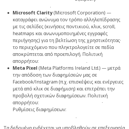
Analytics Opt-out
.
Microsoft Clarity
(Microsoft Corporation) —
καταγράφει ανώνυμα τον τρόπο αλληλεπίδρασης
με τις σελίδες (κινήσεις ποντικιού, κλικ, scroll,
heatmaps και ανωνυμοποιημένες εγγραφές
περιήγησης) για τη βελτίωση της χρηστικότητας·
το περιεχόμενο που πληκτρολογείτε σε πεδία
αποκρύπτεται από προεπιλογή. Πολιτική
απορρήτου:
privacy.microsoft.com
.
Meta Pixel
(Meta Platforms Ireland Ltd.) — μετρά
την απόδοση των διαφημίσεών μας σε
Facebook/Instagram (π.χ. επισκέψεις και ενέργειες
μετά από κλικ σε διαφήμιση) και επιτρέπει την
προβολή σχετικών διαφημίσεων. Πολιτική
απορρήτου:
facebook.com/privacy/policy
·
Ρυθμίσεις διαφημίσεων:
facebook.com/adpreferences
.
Τα δεδομένα ενδέχεται να υποβληθούν σε επεξεργασία